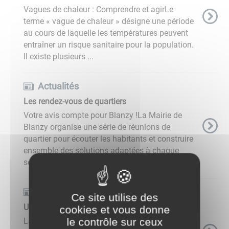
Vagues de chaleur : Comprendre et agirLe
terme « vague de chaleur » désigne une période
au cours de laquelle les températures peuvent
entraîner un risque sanitaire pour la population.
Il existe plusieurs ...
Actualités
Les rendez-vous de quartiers
Votre avis compte pour Blanzy !La Mairie de
Blanzy organise une série de réunions de
quartier pour écouter les habitants et construire
ensemble des solutions adaptées à chaque
secteur de la commune. Ces ...
Actualités
Ce site utilise des
Un élan de Solidarité pour les Blanzynois
cookies et vous donne
le contrôle sur ceux
La Collecte Alimentaire du CCAS de Blanzy : Un