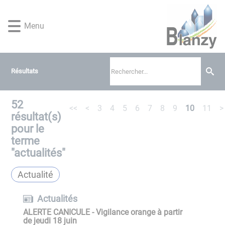
Lien
Lien
Lien
Lien
Panneau de gestion des cookies
d'accès
d'accès
d'accès
d'accès
Menu
rapide
rapide
rapide
rapide
au
au
à
au
menu
contenu
la
pied
principal
recherche
de
Résultats
page
52
<<
<
3
4
5
6
7
8
9
10
11
>
résultat(s)
pour le
terme
"
actualités
"
Actualité
Actualités
ALERTE CANICULE - Vigilance orange à partir
de jeudi 18 juin