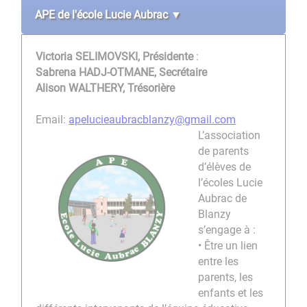
APE de l'école Lucie Aubrac ▼
Victoria SELIMOVSKI, Présidente
:
Sabrena HADJ-OTMANE, Secrétaire
Alison WALTHERY, Trésorière
Email:
apelucieaubracblanzy@gmail.com
L’association
de parents
d’élèves de
l’écoles Lucie
Aubrac de
Blanzy
s’engage à :
• Être un lien
entre les
parents, les
enfants et les