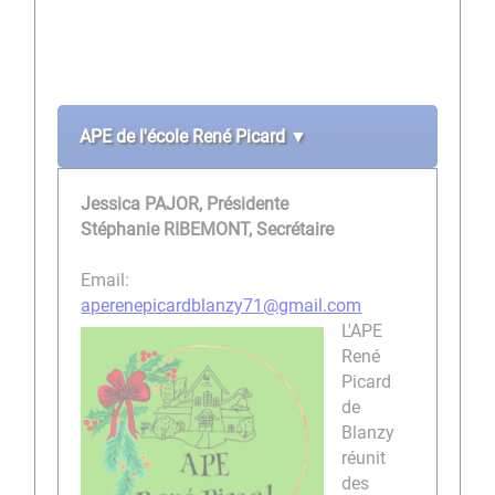
APE de l'école René Picard ▼
Jessica PAJOR, Présidente
Stéphanie RIBEMONT, Secrétaire
Email:
aperenepicardblanzy71@gmail.com
L'APE
René
Picard
de
Blanzy
réunit
des