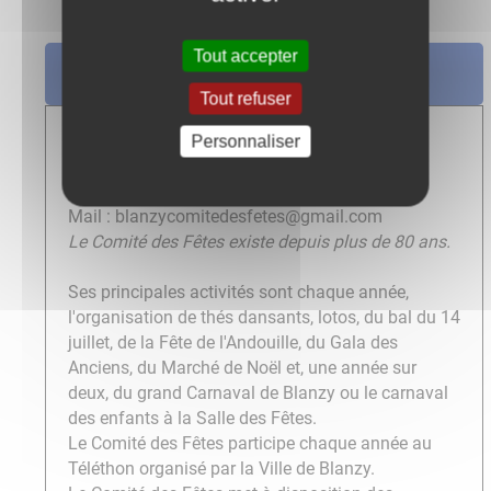
Tout accepter
Comité des Fêtes ▼
Tout refuser
Monsieur Pascal BEUGRAS, Président
Personnaliser
4 rue aux Fèvres
71450 BLANZY
Mail : blanzycomitedesfetes@gmail.com
Le Comité des Fêtes existe depuis plus de 80 ans.
Ses principales activités sont chaque année,
l'organisation de thés dansants, lotos, du bal du 14
juillet, de la Fête de l'Andouille, du Gala des
Anciens, du Marché de Noël et, une année sur
deux, du grand Carnaval de Blanzy ou le carnaval
des enfants à la Salle des Fêtes.
Le Comité des Fêtes participe chaque année au
Téléthon organisé par la Ville de Blanzy.