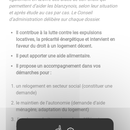
permettent d’aider les blanzynois, selon leur situation
et après étude au cas par cas. Le Conseil
d’administration délibère sur chaque dossier.
Il contribue à la lutte contre les expulsions
locatives, la précarité énergétique et intervient en
faveur du droit à un logement décent.
Il peut apporter une aide alimentaire.
Il propose un accompagnement dans vos
démarches pour :
un relogement en secteur social (constituer une
demande)
le maintien de l’autonomie (demande d’aide
ménagère, adaptation du logement)
l’accès aux droits sociaux dans différents
domaines (demandes de pensions de réversion,