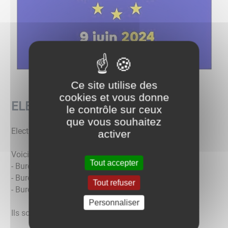
Ce site utilise des
cookies et vous donne
ELECTIONS EUROPEENNES
le contrôle sur ceux
que vous souhaitez
Elections du Dimanche 9 juin 2024.
activer
Voici les lieux des bureaux de vote :
Tout accepter
- Bureaux 1 et 2 > Gymnase des Verreries
- Bureaux 3 et 4 > Ecole Jean Régnier
Tout refuser
- Bureaux 5 et 6 > Centre social
Personnaliser
Ils sont ouverts de 8h à 18h.