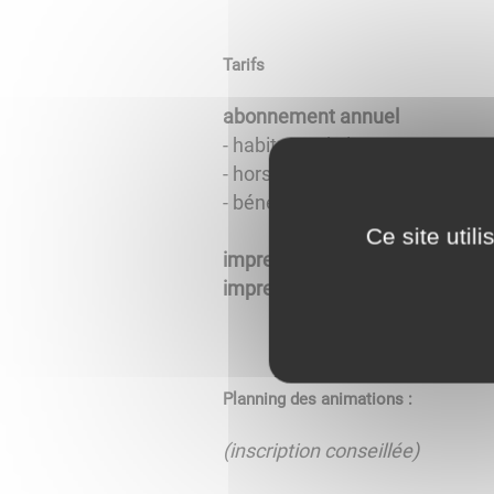
Tarifs
abonnement annuel
- habitants de la CCM : 8 €
- hors CCM : 10 €
- bénéficiaires du RSA, chômeurs
Ce site util
impression couleur :
0,50 €/uni
impression noir et blanc :
0,10 
Planning des animations :
(inscription conseillée)