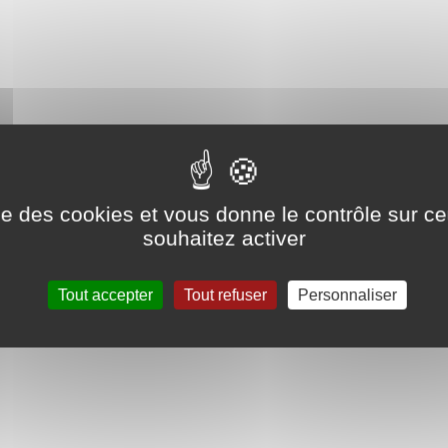
, - de 18 ans : 6 €
ise des cookies et vous donne le contrôle sur 
té
souhaitez activer
€/unité
Tout accepter
Tout refuser
Personnaliser