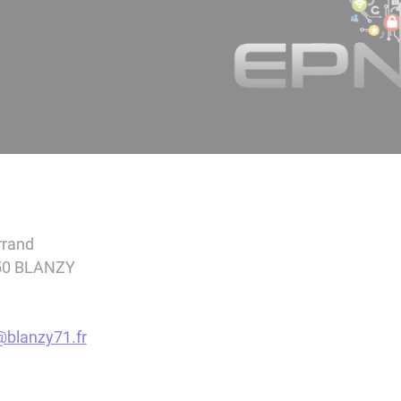
rrand
450 BLANZY
blanzy71.fr