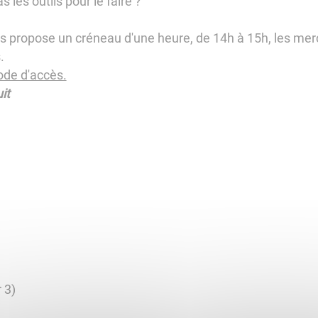
les outils pour le faire ?
 propose un créneau d'une heure, de 14h à 15h, les merc
.
ode d'accès.
it
 3)