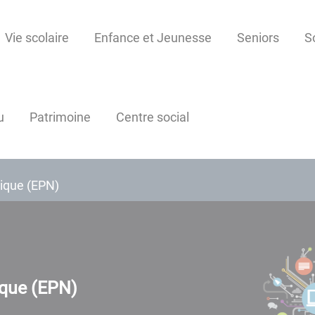
Vie scolaire
Enfance et Jeunesse
Seniors
S
u
Patrimoine
Centre social
ique (EPN)
que (EPN)