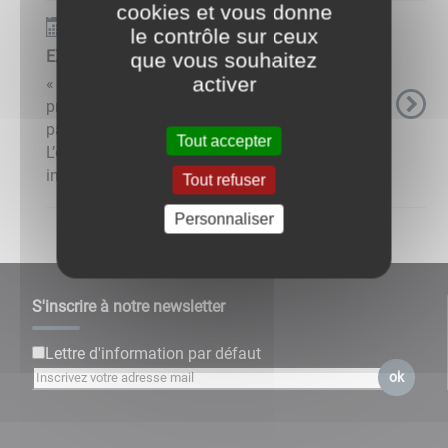
cookies et vous donne
Événements
le contrôle sur ceux
EXPOSITION - L'ombre des roseaux
que vous souhaitez
activer
« L’ombre des roseaux » est le fruit d’un parti
pris photographique, d’une volonté de capter le
paysage dans le « mauvais temps ».
Tout accepter
L’exposition nous entraine dans une découverte
insolite ...
Tout refuser
Personnaliser
S'inscrire à notre newsletter
Lettre d'information par défaut
ok