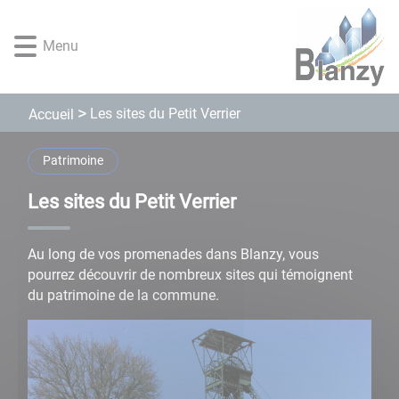
Lien
Lien
Lien
Lien
Panneau de gestion des cookies
d'accès
d'accès
d'accès
d'accès
Menu
rapide
rapide
rapide
rapide
au
au
à
au
menu
contenu
la
pied
principal
recherche
de
Les sites du Petit Verrier
Accueil
page
Patrimoine
Les sites du Petit Verrier
Au long de vos promenades dans Blanzy, vous
pourrez découvrir de nombreux sites qui témoignent
du patrimoine de la commune.