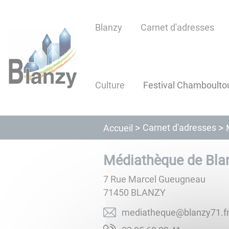
Lien
Lien
Lien
Lien
Panneau de gestion des cookies
d'accès
d'accès
d'accès
d'accès
Blanzy
Carnet d'adresses
rapide
rapide
rapide
rapide
au
au
à
au
menu
contenu
la
pied
principal
recherche
de
Culture
Festival Chamboulto
page
Carnet d'adresses
Accueil
Médiathèque de Bla
7 Rue Marcel Gueugneau
71450
BLANZY
rf.17yznalb@euqehtaide