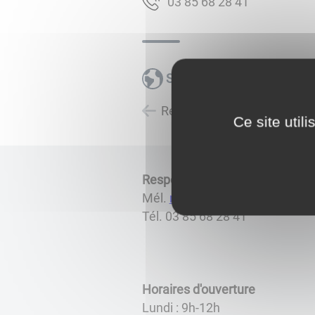
14 82 86 58 30
Site internet
Retour à la liste des carnet
Ce site util
Responsable : Céline FAVERO
Mél.
mediatheque@blanzy71.f
Tél. 03 85 68 28 41
Horaires
d'ouverture
Lundi : 9h-12h