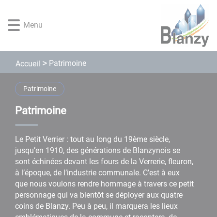
Lien
Lien
Lien
Lien
Panneau de gestion des cookies
d'accès
d'accès
d'accès
d'accès
Menu
rapide
rapide
rapide
rapide
au
au
à
au
menu
contenu
la
pied
principal
recherche
de
Patrimoine
Accueil
page
Patrimoine
Patrimoine
Le Petit Verrier : tout au long du 19ème siècle,
jusqu’en 1910, des générations de Blanzynois se
sont échinées devant les fours de la Verrerie, fleuron,
à l’époque, de l’industrie communale. C’est à eux
que nous voulons rendre hommage à travers ce petit
personnage qui va bientôt se déployer aux quatre
coins de Blanzy. Peu à peu, il marquera les lieux